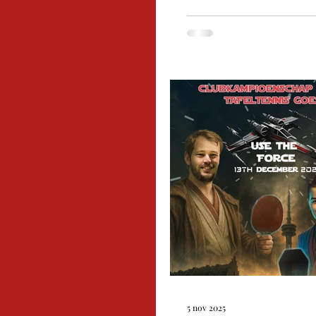
vrijdag vrij waren. En d
afgelopen weekend niet in
spelen hun voorlaatste we
november. Aankomende z
Team 1 en team 3 van de 
kwamen wel in actie. Tea
met Jeroen, Koen en inva
(team 2) te
5 nov 2025