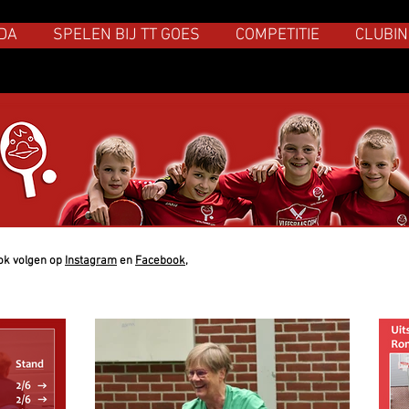
DA
SPELEN BIJ TT GOES
COMPETITIE
CLUBIN
ook volgen op
Instagram
en
Facebook,