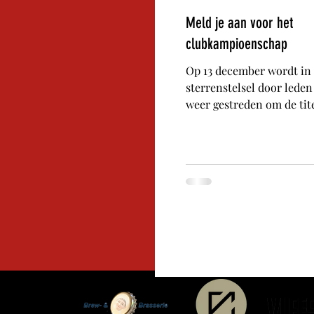
Meld je aan voor het
clubkampioenschap
Op 13 december wordt i
sterrenstelsel door lede
weer gestreden om de tit
planeet Goes. Vorig jaar 
en Jens de Jedi-Masters.
jaar nieuwe kampioenen? Zaterdag 1
december 2025 Aanvang: 1
18:00 Het jeugd- en seni
start dit jaar gelijktijdig.
lid van de club toch aan
Meld je aan door een dui
onder het bericht over he
clubkampioenschap in d
aankondigings