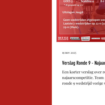
19 nov 2025
Verslag Ronde 9 - Najaa
Een korter verslag over 
najaarscompetitie. Team 
ronde 9 wedstrijd vorige
maandag al gespeeld tege
Scaldina. Die wedstrijd e
5. Dat betekende wel dat 