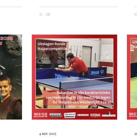
e jeugd kwam
O
van de SGB, die via deze stichting
 actie. Zij
e
kunnen tafeltennissen bij de
dstrijd op 22
w
vereniging in hun buurt, deden samen
aterdag dus.
v
met andere paraspelers mee aan deze
senioren
t
regiotraining. De training werd
m 1 speelde
w
verzorgd door Adrienne Suijkerbuijk
ller Guido
H
en Philip Mertens en duurde van 10:00
z
tot 13:00 Tafeltennis Goes is trots op
deze samenwerking want
4 nov 2025
2