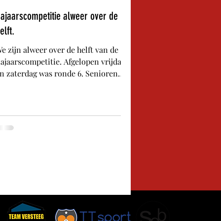
ajaarscompetitie alweer over de
elft.
e zijn alweer over de helft van de
ajaarscompetitie. Afgelopen vrijdag
n zaterdag was ronde 6. Senioren
eam 1 speelde in de 2e klasse tegen
et eerste van het ook hoog
eklasseerde SAR’72. En het werd een
hriller. Jeroen, Koen en Patrick
onnen na een fors aantal 4- en 5-
etters met 6-4. De laatste wedstrijd
as pas om 0:45 afgelopen! Maar wel
nap de 2e plek verdedigd met nog
itzicht op de koppositie. Ook
ebastian, Kees en Guido maakten er
en spannende avond van. Zi