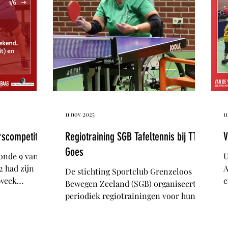
11 nov 2025
1
rscompetitie
Regiotraining SGB Tafeltennis bij TT
V
Goes
ronde 9 van de
U
2 had zijn
A
De stichting Sportclub Grenzeloos
 week
e
Bewegen Zeeland (SGB) organiseert
n het 2e van
p
periodiek regiotrainingen voor hun
indigde in 5-
j
leden. Deze keer was de training bij
ze afgelopen
n
TT Goes in het Omnium. Vier leden