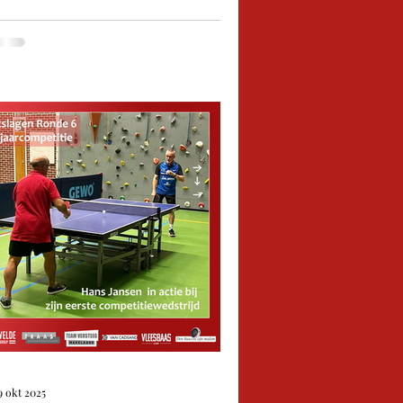
DT 2 met 10-0 winnen. Jeroen, Hans
n Koen stelden daar een prima 7-3
inst op Markiezaat 4 tegenover maar
erloor 3 punten in de strijd om de
itel. Jeroen speelde goed en won 2
edstrijden. Ook won hij samen met
ans de dubbel. Koen won ook weer
ijn wedstrijden en st
9 okt 2025