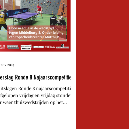
1 nov 2025
erslag Ronde 8 Najaarscompetitie
itslagen Ronde 8 najaarscompetitie.
fgelopen vrijdag en vrijdag stonden
r weer thuiswedstrijden op het
rogramma voor senioren- en
eugdteams. Senioren Team 1 strijdt
og voor de titel maar zag concurrent