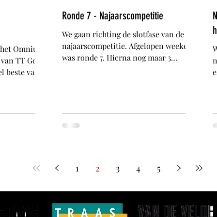
Ronde 7 - Najaarscompetitie
N
h
We gaan richting de slotfase van de
najaarscompetitie. Afgelopen weekend
n het Omnium
W
was ronde 7. Hierna nog maar 3
n van TT Goes
n
wedstrijden te gaan. Senioren: Alle
el beste van
e
drie de seniorenteams speelden uit bij
waren Patrick
T
Westerzicht. Altijd leuk om bij elkaars
 Komen er dit
h
uitwedstrijden te kunnen kijken. Team
3
g
1 won met Patrick, Koen en Jeroen
1:30 Einde:
t
keurig met 3-7 van Aubrey, Richard en
orentoernooi
w
Gerbrand van Westerzicht 1. Door
 Daar wil je als
s
deze overwinning kruipen ze weer iets
 mee doen!
w
dichter naar de 1e plaats. Dat worden
mpje te geven
k
1
2
3
4
5
nog spannende laatste wedstrijden.
t
u
Team 2
e
S
e