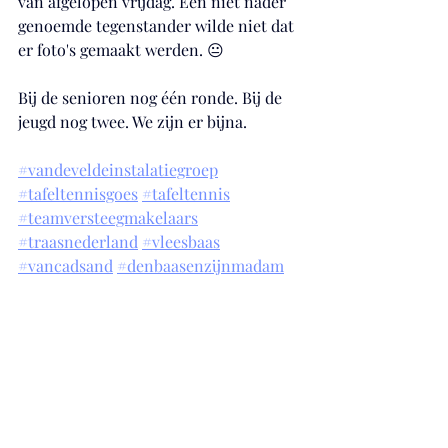
van afgelopen vrijdag. Een niet nader 
genoemde tegenstander wilde niet dat 
er foto's gemaakt werden. 😐
Bij de senioren nog één ronde. Bij de 
jeugd nog twee. We zijn er bijna.
#vandeveldeinstalatiegroep
#tafeltennisgoes
#tafeltennis
#teamversteegmakelaars
#traasnederland
#vleesbaas
#vancadsand
#denbaasenzijnmadam
#fierloosarchitecten
#traasnederland
#nttb
#bouwbedrijfvanderlinde
#gemeentegoes