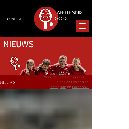
TAFELTENNIS
GOES
CONTACT
NIEUWS
Voor het laatste nieuws kun
NIEUWS
je ons ook volgen op
Instagram
en
Facebook.