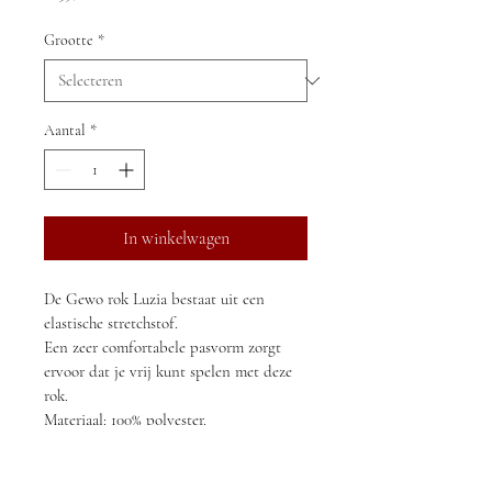
Grootte
*
Aantal
*
In winkelwagen
De Gewo rok Luzia bestaat uit een 
elastische stretchstof.
Een zeer comfortabele pasvorm zorgt 
ervoor dat je vrij kunt spelen met deze 
rok.
Materiaal: 100% polyester.
RETOURNEREN EN