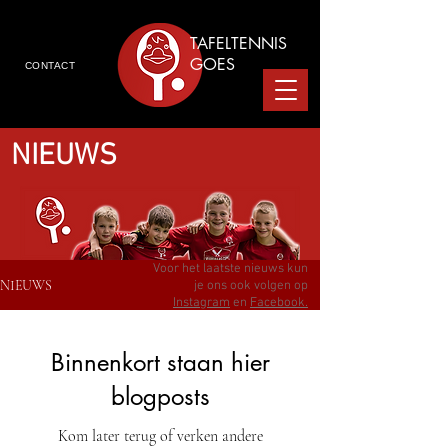
TAFELTENNIS
GOES
CONTACT
NIEUWS
Voor het laatste nieuws kun
NIEUWS
je ons ook volgen op
Instagram
en
Facebook.
Binnenkort staan hier
blogposts
Kom later terug of verken andere