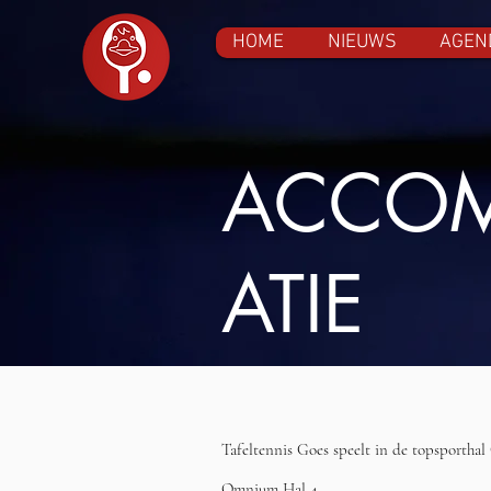
HOME
NIEUWS
AGEN
ACCO
ATIE
Tafeltennis Goes speelt in de topsportha
Omnium Hal 4