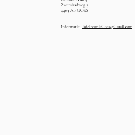
Zwembadweg 3
4463 AB GOES
Informatie:
TafeltennisGoes@Gmail.com